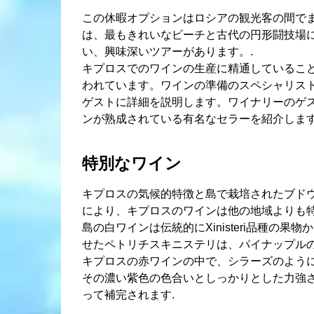
この休暇オプションはロシアの観光客の間で
は、最もきれいなビーチと古代の円形闘技場
い、興味深いツアーがあります。.
キプロスでのワインの生産に精通しているこ
われています。ワインの準備のスペシャリス
ゲストに詳細を説明します。ワイナリーのゲ
ンが熟成されている有名なセラーを紹介します
特別なワイン
キプロスの気候的特徴と島で栽培されたブド
により、キプロスのワインは他の地域よりも特
島の白ワインは伝統的にXinisteri品種の
せたペトリチスキニステリは、パイナップルの
キプロスの赤ワインの中で、シラーズのよう
その濃い紫色の色合いとしっかりとした力強
って補完されます.