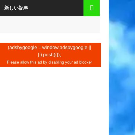
新しい記事
(adsbygoogle = window.adsbygoogle ||
[]).push({});