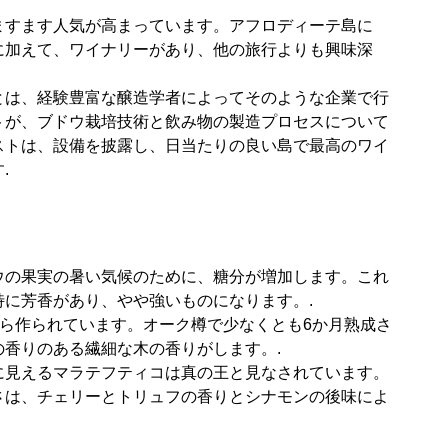
ますます人気が高まっています。アフロディーテ島に
に加えて、ワイナリーがあり、他の旅行よりも興味深
とは、経験豊富な醸造学者によってそのような企業で行
トが、ブドウ栽培技術と飲み物の製造プロセスについて
ストは、設備を披露し、日当たりの良い島で最高のワイ
.
ウの果実の暑い気候のために、糖分が増加します。これ
に芳香があり、やや強いものになります。.
果物から作られています。オーク樽で少なくとも6か月熟成さ
香りのある繊細な木の香りがします。.
に見えるマラテフティコは真の王と見なされています。
さは、チェリーとトリュフの香りとシナモンの後味によ