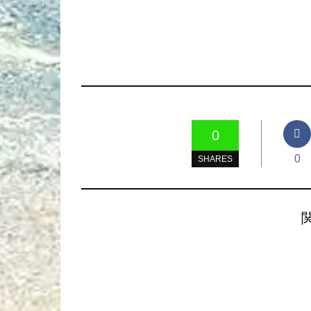
0
0
SHARES