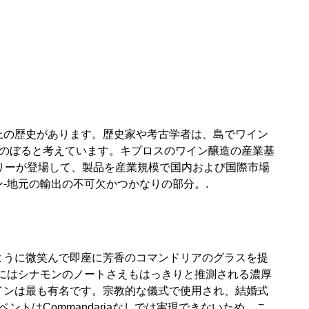
上の歴史があります。歴史家や考古学者は、島でワイン
かのぼると考えています。キプロスのワイン醸造の産業基
リーが登場して、製品を産業規模で国内および国際市場
-地元の輸出の不可欠かつかなりの部分。.
ように微笑んで即座に芳香のコマンドリアのグラスを提
にはシナモンのノートさえもはっきりと推測される濃厚
インは最も有名です。宗教的な儀式で使用され、結婚式
トはCommandariaなしでは実現できないため、こ