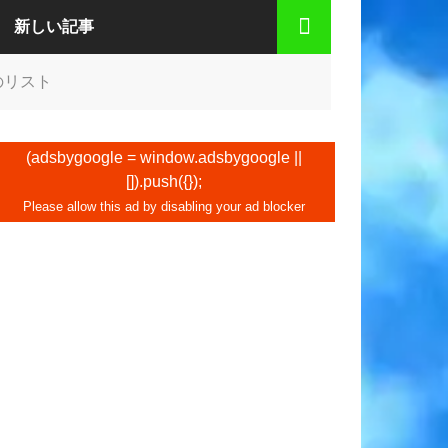
新しい記事
のリスト
(adsbygoogle = window.adsbygoogle ||
[]).push({});