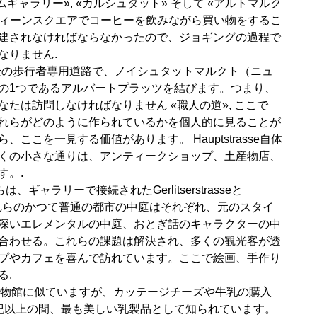
ギャラリー», «カルシュタット» そして «アルトマルク
ウィーンスクエアでコーヒーを飲みながら買い物をするこ
建されなければならなかったので、ジョギングの過程で
なりません.
畳の歩行者専用道路で、ノイシュタットマルクト（ニュ
の1つであるアルバートプラッツを結びます。つまり、
たは訪問しなければなりません «職人の道», ここで
れらがどのように作られているかを個人的に見ることが
こを一見する価値があります。 Hauptstrasse自体
くの小さな通りは、アンティークショップ、土産物店、
す。.
ギャラリーで接続されたGerlitserstrasseと
す。これらのかつて普通の都市の中庭はそれぞれ、元のスタイ
深いエレメンタルの中庭、おとぎ話のキャラクターの中
合わせる。これらの課題は解決され、多くの観光客が透
プやカフェを喜んで訪れています。ここで絵画、手作り
る.
の博物館に似ていますが、カッテージチーズや牛乳の購入
紀以上の間、最も美しい乳製品として知られています。