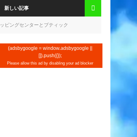
新しい記事
ッピングセンターとブティック
(adsbygoogle = window.adsbygoogle ||
[]).push({});