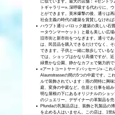
に似ています。最大の店舗： «セントラム
トギャラリー». 深呼吸する代わりに、
とができます。英米爆撃の後、通りは再
社会主義の時代の建築を賞賛しなければ
ハウプト通り-バロック建築の美しい石
ータウンマーケット）と最も美しい広場
旧市街と新市街をつなぎます。通りであな
は、民芸品を購入できるだけでなく、そ
できます。子供と一緒に散歩しているなら、こ
では、ショップはかなり高価ですが、近
緑豊かな公園、静かなカフェで魅力的で
«アートコートヤードパッセージ» -これらは、
Alaunstrasseの間の5つの中庭で
ルで装飾されています：雨の間特に興味
庭、変身の中庭など。住居と仕事を組み
明な屋根の下にあるオリジナルのショッ
のジュエリー、デザイナーの革製品を売
Pfundaの乳製品店は、装飾と乳製品
を止める人はいません。この店は、1世