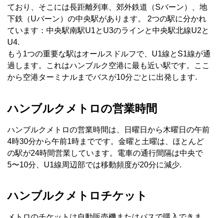
ており、そこには長距離列車、郊外鉄道（Sバーン）、地
下鉄（Uバーン）の中央駅があります。 2つの駅に分かれ
ています：中央駅南駅U1とU3のラインと中央駅北線U2と
U4.
もう1つの重要な駅はオールスドルフで、U1線とS1線が通
過します。これはハンブルク空港に最も近い駅です。ここ
から空港ターミナルまでバスが10分ごとに出発します.
ハンブルクメトロの営業時間
ハンブルクメトロの営業時間は、日曜日から木曜日の午前
4時30分から午前1時までです。金曜と土曜は、ほとんど
の駅が24時間営業しています。電車の通行間隔は中央で
5〜10分、U1線周辺部では移動頻度が20分に減少.
ハンブルクメトロチケット
メトロのチケットは自動販売機またはバスで購入できま