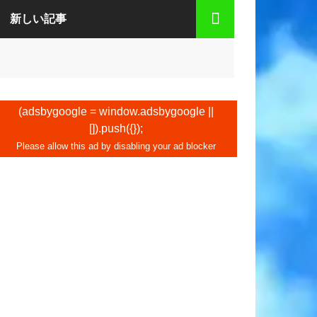
新しい記事
(adsbygoogle = window.adsbygoogle ||
[]).push({});