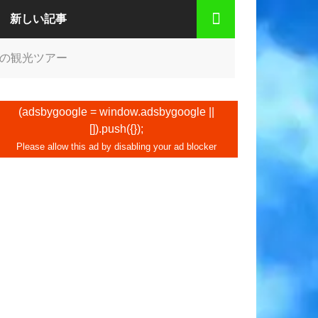
新しい記事
の観光ツアー
(adsbygoogle = window.adsbygoogle ||
[]).push({});