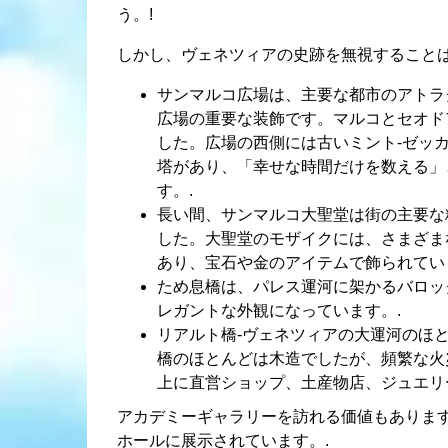
う。!
しかし、ヴェネツィアの史跡を無視すること
サンマルコ広場は、主要な都市のアトラ
広場の重要な装飾です。マルコとセオド
した。広場の西側には古いミント-ゼッ
塔があり、「幸せな時間だけを数える」
す。.
長い間、サンマルコ大聖堂は街の主要な
した。大聖堂のモザイクには、さまざま
あり、宝石や金のアイテムで飾られてい
ため息橋は、パレス運河に架かるバロッ
レガントな外観になっています。.
リアルト橋-ヴェネツィアの大運河のほ
橋のほとんどは木造でしたが、頻繁な火
上に直営ショップ、土産物店、ジュエリ
アカデミーギャラリーを訪れる価値もあります
ホールに展示されています。.