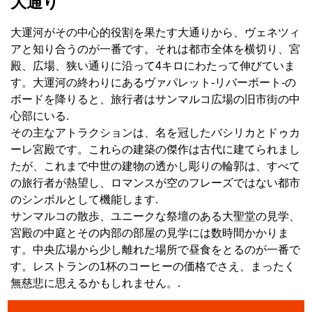
大通り
大運河がその中心的役割を果たす大通りから、ヴェネツィ
アと知り合うのが一番です。それは都市全体を横切り、宮
殿、広場、狭い通りに沿って4キロにわたって伸びていま
す。大運河の終わりにあるヴァパレット-リバーボート-の
ボードを降りると、旅行者はサンマルコ広場の旧市街の中
心部にいる.
その主なアトラクションは、名を冠したバシリカとドゥカ
ーレ宮殿です。これらの建築の傑作は古代に建てられまし
たが、これまで中世の建物の透かし彫りの輪郭は、すべて
の旅行者が熱望し、ロマンスが空のフレーズではない都市
のシンボルとして機能します.
サンマルコの散歩、ユニークな祭壇のある大聖堂の見学、
宮殿の中庭とその内部の部屋の見学には数時間かかりま
す。中央広場から少し離れた場所で昼食をとるのが一番で
す。レストランの1杯のコーヒーの価格でさえ、まったく
無慈悲に思えるかもしれません。.