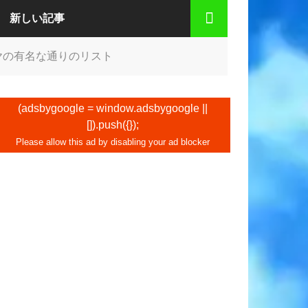
新しい記事
ヤの有名な通りのリスト
(adsbygoogle = window.adsbygoogle ||
[]).push({});