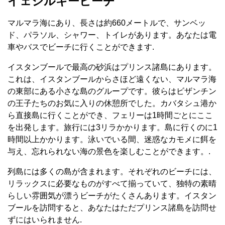
イェシルキービーチ
マルマラ海にあり、長さは約660メートルで、サンベッ
ド、パラソル、シャワー、トイレがあります。あなたは電
車やバスでビーチに行くことができます.
イスタンブールで最高の砂浜はプリンス諸島にあります。
これは、イスタンブールからさほど遠くない、マルマラ海
の東部にある小さな島のグループです。彼らはビザンチン
の王子たちのお気に入りの休憩所でした。カバタシュ港か
ら直接島に行くことができ、フェリーは1時間ごとにここ
を出発します。旅行には3リラかかります。島に行くのに1
時間以上かかります。泳いでいる間、迷惑なカモメに餌を
与え、忘れられない海の景色を楽しむことができます。.
列島には多くの島が含まれます。それぞれのビーチには、
リラックスに必要なものがすべて揃っていて、独特の素晴
らしい雰囲気が漂うビーチがたくさんあります。イスタン
ブールを訪問すると、あなたはただプリンス諸島を訪問せ
ずにはいられません.