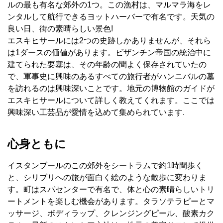
ルの最も有名な郊外の1つ。この漁村は、マルマラ海をレ
ンタルして航行できるヨットハーバーで有名です。天気の
良い日、街の素晴らしい景色!
エスキヒサールには2つの史跡しかありませんが、それら
は1ダースの価値があります。ビザンチン帝国の統治中に
建てられた要塞は、その年齢の間よく保存されていたの
で、軍事史に興味のあるすべての旅行者がハンニバルの墓
を訪れるのは興味深いことです。地元の博物館のガイドが
エスキヒサールについて詳しく教えてくれます。ここでは
興味深い工芸品が愛情を込めて集められています.
心身ともに
イスタンブールのこの郊外をシートラムで約1時間歩く
と、シリブリへの旅が面白く絵のような散歩に変わりま
す。町はスパセンターで有名で、体と心の素晴らしいトリ
ートメントを楽しむ機会があります。タラソテラピーとマ
ッサージ、ボディラップ、クレンジングピール、酸素カク