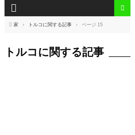
家
›
トルコに関する記事
›
ページ 15
トルコに関する記事