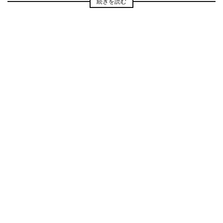
続きを読む