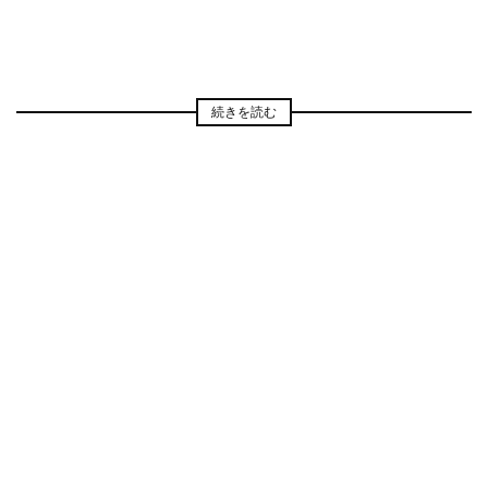
続きを読む