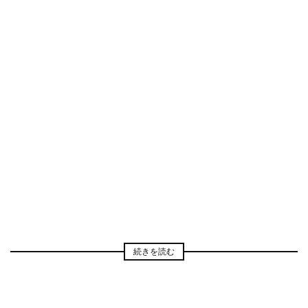
続きを読む