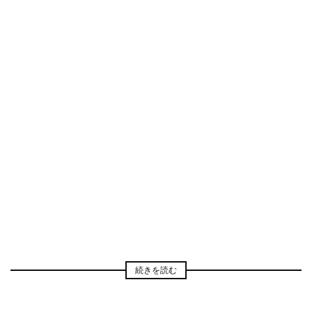
続きを読む