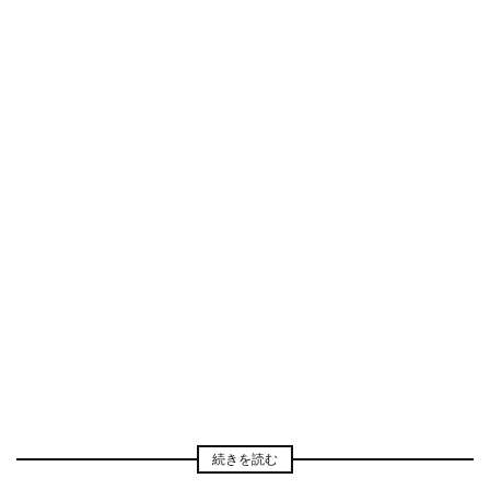
続きを読む