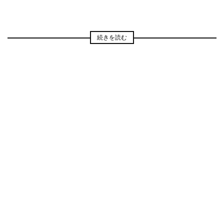
続きを読む