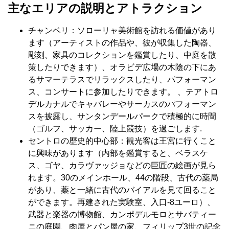
主なエリアの説明とアトラクション
チャンベリ：ソローリャ美術館を訪れる価値があり
ます（アーティストの作品や、彼が収集した陶器、
彫刻、家具のコレクションを鑑賞したり、中庭を散
策したりできます）、オラビデ広場の木陰の下にあ
るサマーテラスでリラックスしたり、パフォーマン
ス、コンサートに参加したりできます。 、テアトロ
デルカナルでキャバレーやサーカスのパフォーマン
スを披露し、サンタンデールパークで積極的に時間
（​​ゴルフ、サッカー、陸上競技）を過ごします.
セントロの歴史的中心部：観光客は王宮に行くこと
に興味があります（内部を鑑賞すると、ベラスケ
ス、ゴヤ、カラヴァッジョなどの巨匠の絵画が見ら
れます。30のメインホール、44の階段、古代の薬局
があり、薬と一緒に古代のバイアルを見て回ること
ができます。再建された実験室、入口-8ユーロ）、
武器と楽器の博物館、カンポデルモロとサバティー
ニの庭園、肉屋とパン屋の家、フィリップ3世の記念