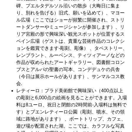
碑、プエルタデルソル沿いの散歩（大晦日に集ま
り、別れを告げる）旧式、願いを込めて）、マヨー
ル広場（ここではショーが頻繁に開催され、ストリ
ートダンサーやミュージシャンが参加します）、リ
リア宮殿の形で興味深い観光スポットが位置するス
ペイン広場（ゲストは、貴重な芸術作品のコレクシ
ョンを鑑賞できます-彫刻、彫像） 、タペストリー、
レンブラント、ルーベンス、ティツィアーノなどの
作品が収められたアートギャラリー、図書館コロン
ブスとアルバの聖書の写本、コンデデュケの兵舎
（今日は展示ホールがあります）、サンマルコス教
会.
レティーロ：プラド美術館で興味深い（400点以上
の彫刻と6,000点の絵画を見ることができます。入場
料は8ユーロ、祝日と閉館の2時間前-入場料は無料で
す）とブエンレティーロ公園（彫刻、噴水、その領
域に路地があります） 、ボートトリップ、カフェ、
遊び場が配置された湖。ここでは、カラフルな写真