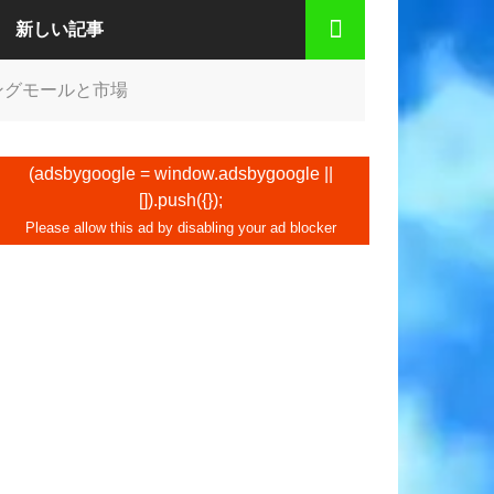
新しい記事
ングモールと市場
(adsbygoogle = window.adsbygoogle ||
[]).push({});