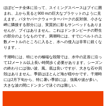
ほぼビーチ全体に沿って、スイミングスペースはブイに囲
まれ、上から見ると900 mの巨大なブラケットのように見
えます。パタヤパークウォーターパークの反対側、小さな
岬に隣接する部分には、実質的に影もサンベッドもありま
せんが、ブイはありません。これはドンタンビーチの野生
の部分のようなものです。満潮時には、すでにベルトの上
数メートルのところに入ると、水への侵入は非常に鋭くな
ります。.
干潮時には、特にその極端な段階では、水中の足首に沿っ
て12メートル以上長い時間歩く必要があります。シーズン
の終わりには強い波、風。底は良いですが、大きな石や貝
殻はありません。季節はほとんど海が穏やかです。干潮時
には2月下旬から、特に暑い季節には、強風や波が多い。
大きな波の間にドンタンで泳ぐのは難しい.