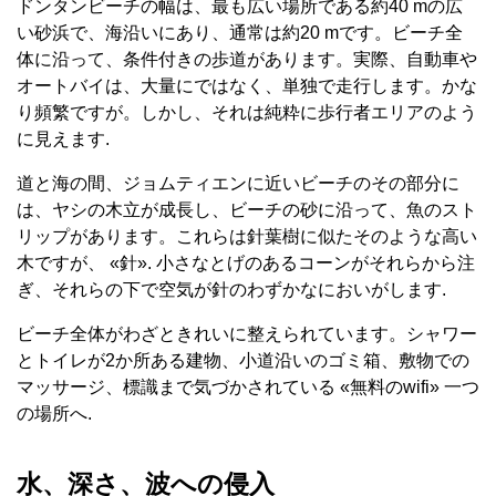
ドンタンビーチの幅は、最も広い場所である約40 mの広
い砂浜で、海沿いにあり、通常は約20 mです。ビーチ全
体に沿って、条件付きの歩道があります。実際、自動車や
オートバイは、大量にではなく、単独で走行します。かな
り頻繁ですが。しかし、それは純粋に歩行者エリアのよう
に見えます.
道と海の間、ジョムティエンに近いビーチのその部分に
は、ヤシの木立が成長し、ビーチの砂に沿って、魚のスト
リップがあります。これらは針葉樹に似たそのような高い
木ですが、 «針». 小さなとげのあるコーンがそれらから注
ぎ、それらの下で空気が針のわずかなにおいがします.
ビーチ全体がわざときれいに整えられています。シャワー
とトイレが2か所ある建物、小道沿いのゴミ箱、敷物での
マッサージ、標識まで気づかされている «無料のwifi» 一つ
の場所へ.
水、深さ、波への侵入