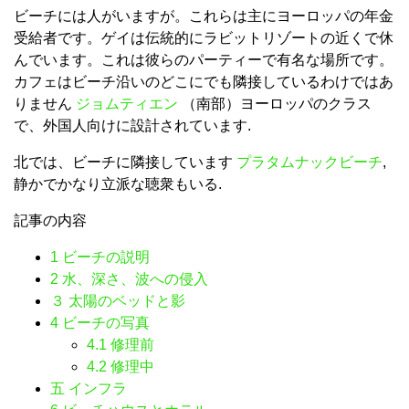
ビーチには人がいますが。これらは主にヨーロッパの年金
受給者です。ゲイは伝統的にラビットリゾートの近くで休
んでいます。これは彼らのパーティーで有名な場所です。
カフェはビーチ沿いのどこにでも隣接しているわけではあ
りません
ジョムティエン
（南部）ヨーロッパのクラス
で、外国人向けに設計されています.
北では、ビーチに隣接しています
プラタムナックビーチ
,
静かでかなり立派な聴衆もいる.
記事の内容
1
ビーチの説明
2
水、深さ、波への侵入
３
太陽のベッドと影
4
ビーチの写真
4.1
修理前
4.2
修理中
五
インフラ