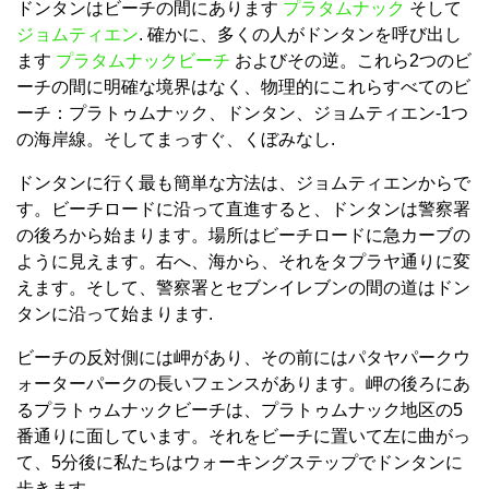
ドンタンはビーチの間にあります
プラタムナック
そして
ジョムティエン
. 確かに、多くの人がドンタンを呼び出し
ます
プラタムナックビーチ
およびその逆。これら2つのビ
ーチの間に明確な境界はなく、物理的にこれらすべてのビ
ーチ：プラトゥムナック、ドンタン、ジョムティエン-1つ
の海岸線。そしてまっすぐ、くぼみなし.
ドンタンに行く最も簡単な方法は、ジョムティエンからで
す。ビーチロードに沿って直進すると、ドンタンは警察署
の後ろから始まります。場所はビーチロードに急カーブの
ように見えます。右へ、海から、それをタプラヤ通りに変
えます。そして、警察署とセブンイレブンの間の道はドン
タンに沿って始まります.
ビーチの反対側には岬があり、その前にはパタヤパークウ
ォーターパークの長いフェンスがあります。岬の後ろにあ
るプラトゥムナックビーチは、プラトゥムナック地区の5
番通りに面しています。それをビーチに置いて左に曲がっ
て、5分後に私たちはウォーキングステップでドンタンに
歩きます.