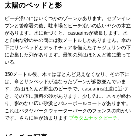
太陽のベッドと影
ビーチ沿いにはいくつかのゾーンがあります。セブンイレ
ブンと警察署の後、駐車場とビーチ沿いの広いヤシの木立
があります。水に近づくと、casuarinsが成長します。水
と自由な砂の林の間には数メートルしかありません。傘の
下にサンベッドとデッキチェアを備えたキャジュリンの下
に密集した列があります。最初の列はほとんど波に乗って
いる.
350メートル後、木々はほとんど見えなくなり、その下に
は、傘とサンベッドが連なったゾーンが多数並んでいま
す。次はほとんど野生のビーチで、casuarinsは道に近づ
き、その下に無料の砂があります。少し先に、木々が終わ
り、影のない広い砂浜とバレーボールコートがあります。
これはパタヤパークウォーターパークのフェンスの向かい
です。さらに岬が始まります
プラタムナックビーチ
.