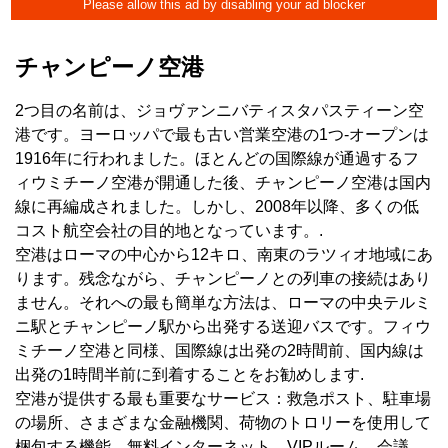
チャンピーノ空港
2つ目の名前は、ジョヴァンニバティスタパスティーン空
港です。ヨーロッパで最も古い営業空港の1つ-オープンは
1916年に行われました。ほとんどの国際線が通過するフ
ィウミチーノ空港が開通した後、チャンピーノ空港は国内
線に再編成されました。しかし、2008年以降、多くの低
コスト航空会社の目的地となっています。.
空港はローマの中心から12キロ、南東のラツィオ地域にあ
ります。残念ながら、チャンピーノとの列車の接続はあり
ません。それへの最も簡単な方法は、ローマの中央テルミ
ニ駅とチャンピーノ駅から出発する送迎バスです。フィウ
ミチーノ空港と同様、国際線は出発の2時間前、国内線は
出発の1時間半前に到着することをお勧めします.
空港が提供する最も重要なサービス：救急ポスト、駐車場
の場所、さまざまな金融機関、荷物のトロリーを使用して
梱包する機能、無料インターネット、VIPルーム、会議