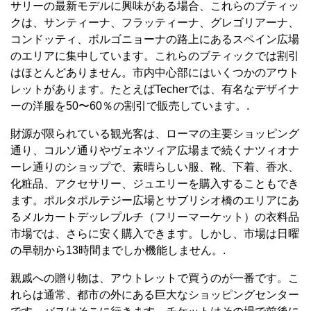
サリーの最新モデルに興味がある場合、これらのブティッ
クは、サンティーナ、フラッティーナ、グレゴリアーナ、
コンドッティ、ボルゴニョーナの路上にあるスペイン広場
のエリアに集中しています。これらのブティックでは割引
はほとんどありません。市内中心部にはいくつかのアウト
レットがあります。たとえばTecherでは、有名なデザイナ
ーの洋服を50〜60％の割引で販売しています。.
財源が限られている観光客は、ローマの主要ショッピング
通り、コルソ通りやヴェネツィア広場まで続くナツィオナ
ーレ通りのショップで、素晴らしい服、靴、下着、香水、
化粧品、アクセサリー、ジュエリーを購入することもでき
ます。ポルタポルテジー広場とサブリシオ橋のエリアにあ
るメルカートデッレプルチ（フリーマーケット）の衣料品
市場では、さらに安く購入できます。しかし、市場は日曜
の早朝から13時間までしか機能しません。.
親戚への贈り物は、アウトレットで買うのが一番です。こ
れらは通常、都市の外にある巨大なショッピングセンター