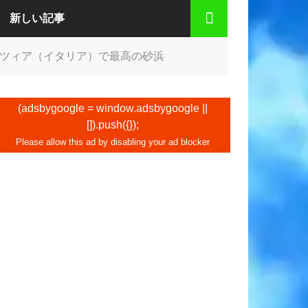
新しい記事
ツィア（イタリア）で最高の砂浜
(adsbygoogle = window.adsbygoogle ||
[]).push({});