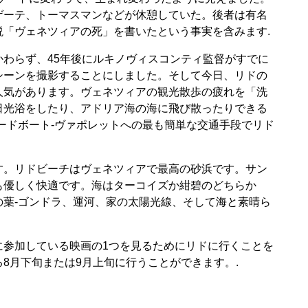
ゲーテ、トーマスマンなどが休憩していた。後者は有名
「ヴェネツィアの死」を書いたという事実を含みます.
わらず、45年後にルキノヴィスコンティ監督がすでに
シーンを撮影することにしました。そして今日、リドの
人気があります。ヴェネツィアの観光散歩の疲れを「洗
日光浴をしたり、アドリア海の海に飛び散ったりできる
ードボート-ヴァポレットへの最も簡単な交通手段でリド
す。リドビーチはヴェネツィアで最高の砂浜です。サン
も優しく快適です。海はターコイズか紺碧のどちらか
葉-ゴンドラ、運河、家の太陽光線、そして海と素晴ら
に参加している映画の1つを見るためにリドに行くことを
8月下旬または9月上旬に行うことができます。.