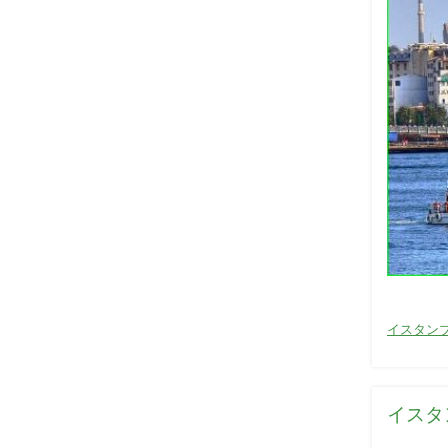
カ
イスタン
テ
ゴ
リ
イスタ
ー