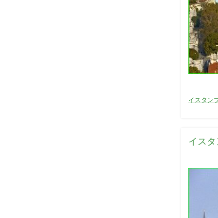
カ
イスタン
テ
ゴ
リ
イスタ
ー
: