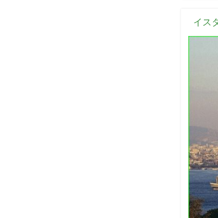
ゴ
リ
イス
ー
: