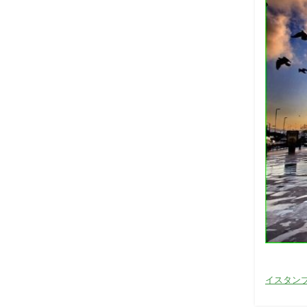
カ
イスタン
テ