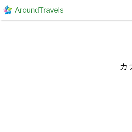
AroundTravels
カ