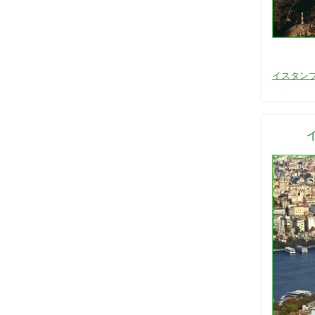
カ
イスタン
テ
ゴ
リ
ー
: