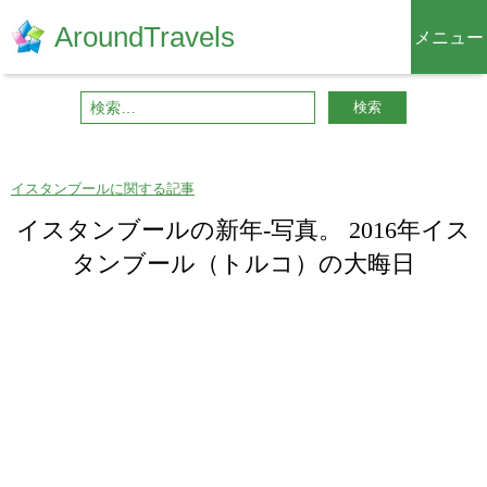
AroundTravels
メニュー
29/03/2016
カ
イスタンブールに関する記事
テ
イスタンブールの新年-写真。 2016年イス
ゴ
タンブール（トルコ）の大晦日
リ
ー
: