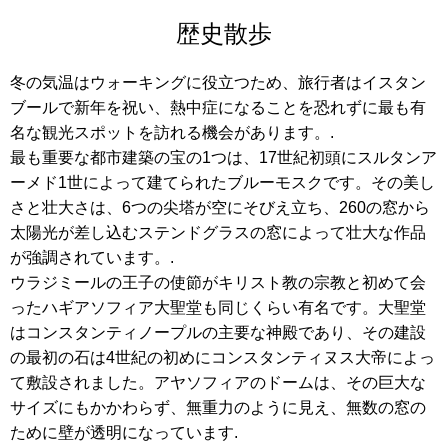
歴史散歩
冬の気温はウォーキングに役立つため、旅行者はイスタン
ブールで新年を祝い、熱中症になることを恐れずに最も有
名な観光スポットを訪れる機会があります。.
最も重要な都市建築の宝の1つは、17世紀初頭にスルタンア
ーメド1世によって建てられたブルーモスクです。その美し
さと壮大さは、6つの尖塔が空にそびえ立ち、260の窓から
太陽光が差し込むステンドグラスの窓によって壮大な作品
が強調されています。.
ウラジミールの王子の使節がキリスト教の宗教と初めて会
ったハギアソフィア大聖堂も同じくらい有名です。大聖堂
はコンスタンティノープルの主要な神殿であり、その建設
の最初の石は4世紀の初めにコンスタンティヌス大帝によっ
て敷設されました。アヤソフィアのドームは、その巨大な
サイズにもかかわらず、無重力のように見え、無数の窓の
ために壁が透明になっています.