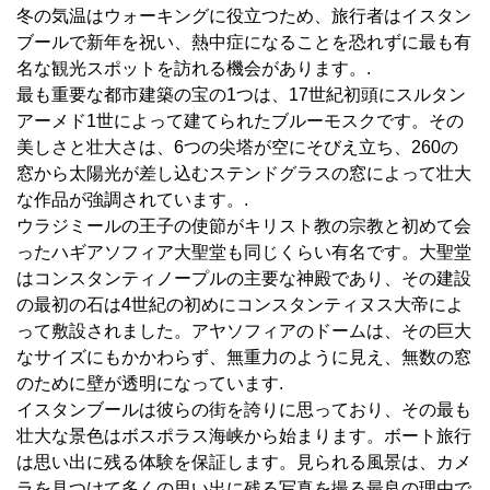
冬の気温はウォーキングに役立つため、旅行者はイスタン
ブールで新年を祝い、熱中症になることを恐れずに最も有
名な観光スポットを訪れる機会があります。.
最も重要な都市建築の宝の1つは、17世紀初頭にスルタン
アーメド1世によって建てられたブルーモスクです。その
美しさと壮大さは、6つの尖塔が空にそびえ立ち、260の
窓から太陽光が差し込むステンドグラスの窓によって壮大
な作品が強調されています。.
ウラジミールの王子の使節がキリスト教の宗教と初めて会
ったハギアソフィア大聖堂も同じくらい有名です。大聖堂
はコンスタンティノープルの主要な神殿であり、その建設
の最初の石は4世紀の初めにコンスタンティヌス大帝によ
って敷設されました。アヤソフィアのドームは、その巨大
なサイズにもかかわらず、無重力のように見え、無数の窓
のために壁が透明になっています.
イスタンブールは彼らの街を誇りに思っており、その最も
壮大な景色はボスポラス海峡から始まります。ボート旅行
は思い出に残る体験を保証します。見られる風景は、カメ
ラを見つけて多くの思い出に残る写真を撮る最良の理由で