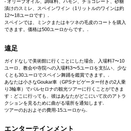
- オリーブオイル、調味料、ハモン、チョコレート、砂糖
漬けのスミレ、スペインワイン（1リットルのワインは約
12〜18ユーロです）.
スペインでは、ミンクまたはキツネの毛皮のコートを購入
できます。価格は500ユーロからです。.
遠足
ガイドなしで美術館に行くことにした場合、入場料7〜10
ユーロ、教会や寺院への入場料3〜5ユーロを支払い、少な
くとも30ユーロでスペイン舞踊を鑑賞できます。.
あなたは小さなGoukar車（GPSナビゲーター付きの2人乗
り3輪車）でバルセロナの観光ツアーに行くことができま
す：どこに行っても、彼はあなたがどこにいて次のアトラ
クションを見るために曲がる場所を通知します.
ツアーのおおよその費用-15ユーロから.
エンターテインメント