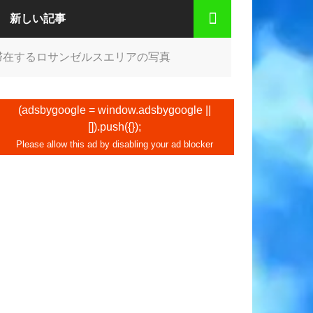
新しい記事
滞在するロサンゼルスエリアの写真
(adsbygoogle = window.adsbygoogle ||
[]).push({});