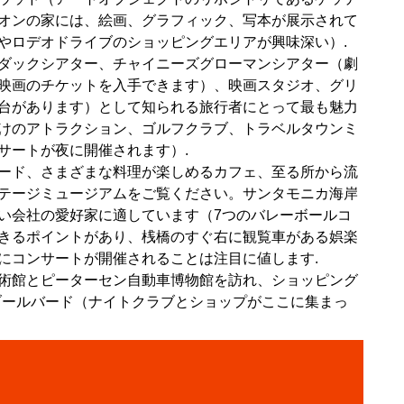
オンの家には、絵画、グラフィック、写本が展示されて
やロデオドライブのショッピングエリアが興味深い）.
ダックシアター、チャイニーズグローマンシアター（劇
映画のチケットを入手できます）、映画スタジオ、グリ
台があります）として知られる旅行者にとって最も魅力
けのアトラクション、ゴルフクラブ、トラベルタウンミ
サートが夜に開催されます）.
ード、さまざまな料理が楽しめるカフェ、至る所から流
テージミュージアムをご覧ください。サンタモニカ海岸
い会社の愛好家に適しています（7つのバレーボールコ
きるポイントがあり、桟橋のすぐ右に観覧車がある娯楽
にコンサートが開催されることは注目に値します.
術館とピーターセン自動車博物館を訪れ、ショッピング
ブールバード（ナイトクラブとショップがここに集まっ