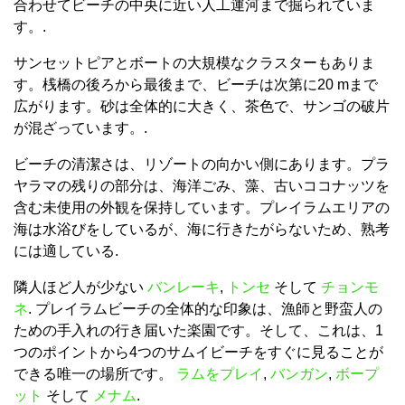
合わせてビーチの中央に近い人工運河まで掘られていま
す。.
サンセットピアとボートの大規模なクラスターもありま
す。桟橋の後ろから最後まで、ビーチは次第に20 mまで
広がります。砂は全体的に大きく、茶色で、サンゴの破片
が混ざっています。.
ビーチの清潔さは、リゾートの向かい側にあります。プラ
ヤラマの残りの部分は、海洋ごみ、藻、古いココナッツを
含む未使用の外観を保持しています。プレイラムエリアの
海は水浴びをしているが、海に行きたがらないため、熟考
には適している.
隣人ほど人が少ない
バンレーキ
,
トンセ
そして
チョンモ
ネ
. プレイラムビーチの全体的な印象は、漁師と野蛮人の
ための手入れの行き届いた楽園です。そして、これは、1
つのポイントから4つのサムイビーチをすぐに見ることが
できる唯一の場所です。
ラムをプレイ
,
バンガン
,
ボープ
ット
そして
メナム
.