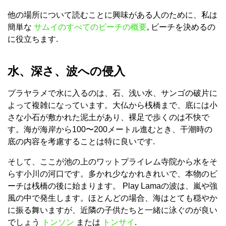
他の場所について読むことに興味がある人のために、私は
簡単な
サムイのすべてのビーチの概要
, ビーチを決めるの
に役立ちます.
水、深さ、波への侵入
プラヤラメで水に入るのは、石、浅い水、サンゴの破片に
よって複雑になっています。大仏から桟橋まで、底には小
さな小石が敷かれた泥土があり、裸足で歩くのは不快で
す。海が海岸から100〜200メートル進むとき、干潮時の
底の内容を考慮することは特に良いです.
そして、ここが池の上のワットプライレム寺院から水をそ
らす小川の河口です。多かれ少なかれきれいで、本物のビ
ーチは桟橋の後に始まります。 Play Lamaの波は、嵐や強
風の中で発生します。ほとんどの場合、海はとても穏やか
に振る舞いますが、近隣の子供たちと一緒に泳ぐのが良い
でしょう
トンソン
または
トンサイ
.