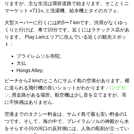
りますが、主な生活は環状道路で始まります。そことミニ
マーケット «711», と洗濯機、給水機とタイのカフェ.
大型スーパーに行くには約5〜7 kmです。渋滞がなくゆっ
くりと行けば、車で10分です。近くにはラテックス店があ
ります。 Play Lamエリアに住んでいる近くの観光スポッ
ト：
プライレムソル寺院;
大仏
Hongs Alley;
ビーチから2 kmのところにサムイ島の空港があります。横
に送られる飛行機の良いショットがわかります
バングガ
ン
, 滑走路がある場所。航空機は少し音を立てますが、耳
に不快感はありません.
空港までのタクシー料金は、サムイ島で最も安い料金の1
つです。そして、海の中で、プレイラムソルの神殿から水
をそらす小川の河口の反対側には、人魚の彫刻が立ってい