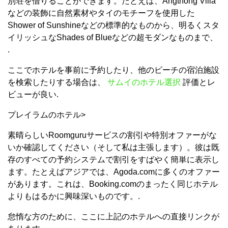
別荘を借りることができます。たとえば、Angthong Villa
などの装飾に自然素材やタイのモチーフを使用した
Shower of Sunshineなどの標準的なものから、明るくスタ
イリッシュなShades of Blueなどの超モダンなものまで、
.
ここでホテルを事前に予約したり、他のビーチの宿泊施設
を検索したりする場合は、
サムイのホテル選択
評価とレ
ビューが良い.
プレイラムのホテル>
素晴らしいRoomguruサービスの割引や特別オファーがな
いか確認してください（そして私は主張します）。彼は既
存のすべての予約システムで割引をすばやく簡単に表示し
ます。たとえばアジアでは、Agoda.comに多くのオファー
があります。これは、Booking.comのまったく同じホテル
よりもはるかに興味深いものです。.
怠惰な方のために、ここに上記のホテルへの直接リンクが