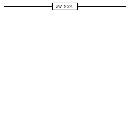
続きを読む