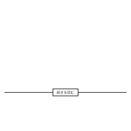
続きを読む