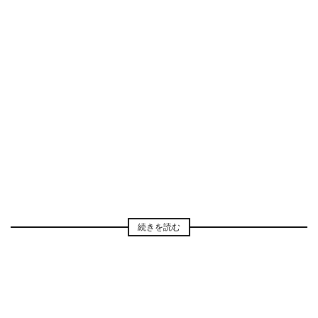
続きを読む