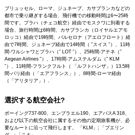
ブリュッセル、ローマ、ジュネーブ、カサブランカなどの
都市で乗り継ぎする場合、飛行機での移動時間は6〜25時
間です。プラハ（チェコ航空）経由でモスクワに到着する
場合、旅行時間は6時間、カサブランカ（ロイヤルエアモ
ロッコ）経由で19時間、バルセロナ（アエロフロート）経
由で7時間、ジュネーブ経由で14時間（ "スイス "）、11時
間-ワルシャワとプラハ（" LOT "）、25時間-アテネ（"
Aegean Airlines "）、17時間-アムステルダム（" KLM
"）、11時間-フランクフルト（ 「ルフトハンザ」）13.5時
間-パリ経由（「エアフランス」）、8時間-ローマ経由
（「アリタリア」）.
選択する航空会社?
ボーイング737-800、エンブラエル190、エアバスA 318、
および以下の航空会社に属するその他の定期旅客機が、必
要なルートに沿って飛行します。 「KLM」; 「ブエリン
グ」; 「ニキ」.