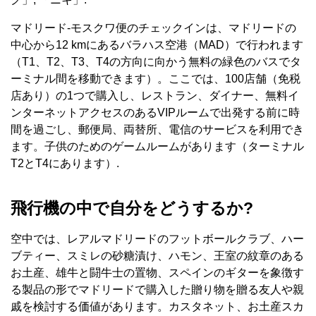
マドリード-モスクワ便のチェックインは、マドリードの
中心から12 kmにあるバラハス空港（MAD）で行われます
（T1、T2、T3、T4の方向に向かう無料の緑色のバスでタ
ーミナル間を移動できます）。ここでは、100店舗（免税
店あり）の1つで購入し、レストラン、ダイナー、無料イ
ンターネットアクセスのあるVIPルームで出発する前に時
間を過ごし、郵便局、両替所、電信のサービスを利用でき
ます。子供のためのゲームルームがあります（ターミナル
T2とT4にあります）.
飛行機の中で自分をどうするか?
空中では、レアルマドリードのフットボールクラブ、ハー
ブティー、スミレの砂糖漬け、ハモン、王室の紋章のある
お土産、雄牛と闘牛士の置物、スペインのギターを象徴す
る製品の形でマドリードで購入した贈り物を贈る友人や親
戚を検討する価値があります。カスタネット、お土産スカ